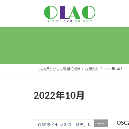
コ
ナ
ン
ビ
テ
ゲ
ン
ー
ツ
シ
へ
ョ
ス
ン
キ
に
ッ
移
プ
動
OSSライセンス姉崎相談所
お知らせ
2022年10月
2022年10月
OSC2
news